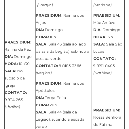
(Soraya)
(Mariane)
PRAESIDIUM:
Rainha dos
PRAESIDIUM:
Anjos
Mãe Amável
DIA:
Domingo
DIA:
Domingo
HORA:
18h
HORA:
17h
PRAESIDIUM:
SALA:
Sala 43 (sala ao lado
SALA:
Sala São
Rainha da Paz
da sala da Legião), subindo a
Lucas
DIA:
Domingo
escada verde
CONTATO:
HORA:
10h30
CONTATO:
9.8185-3366
9.8191-8405
SALA:
No
(Regina)
(Nathiele)
subsolo da
PRAESIDIUM:
Rainha dos
Igreja
Apóstolos
CONTATO:
DIA:
Terça-Feira
9.9114-2651
HORA:
20h
(Thalita)
PRAESIDIUM:
SALA:
Sala 44 (sala da
Nossa Senhora
Legião), subindo a escada
de Fátima
verde