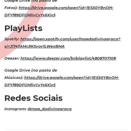
Google Drive (na pasta de
Fotos):
https://drive.google.com/open?id=1ES50YBnOH-
DFYf89DFGMlivCvYs6Xix5
PlayLists
Spotify:
https://open.spotify.com/user/maedadivinagraca?
si=Jl747AMcRKSyov1LWexBMA
Deezer:
https://www.deezer.com/br/playlist/4808707108
Google Drive (na pasta de
Músicas):
https://drive.google.com/open?id=1ES50YBnOH-
DFYf89DFGMlivCvYs6Xix5
Redes Sociais
Instagram:
@mae_dadivinagraca