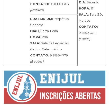
DIA:
Sábado
CONTATO:
9.8189-9363
HORA:
17h
(Natália)
SALA:
Sala São
PRAESIDIUM:
Perpétuo
Marcos
Socorro
CONTATO:
DIA:
Quarta-Feira
9.8160-3741
HORA:
20h
(Lucas)
SALA:
Sala da Legião no
Centro Catequético
CONTATO:
9.8196-4779
(Beatriz)