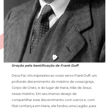
Oração pela beatificação de Frank Duff
Deus Pai, Vós inspirastes ao vosso servo Frank Duff, um
profundo discernimento do mistério de vossa Igreja,
Corpo de Cristo, e do lugar de Maria, Mãe de Jesus,
nesse mistério. Em seu imenso desejo de
compartilhar esse discernimento com outros e, com
filial confiança em Maria, ele fundou uma Legião, para